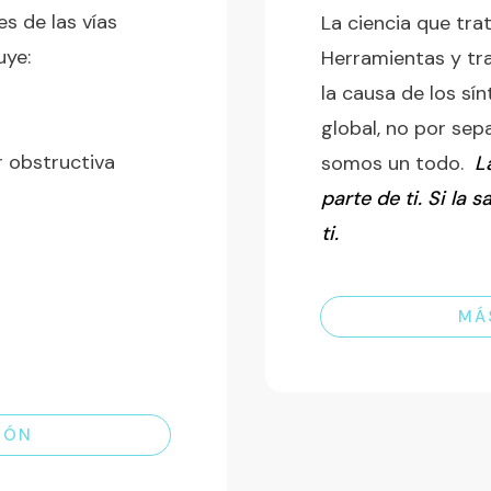
s de las vías
La ciencia que trat
uye:
Herramientas y tr
la causa de los sí
global, no por sep
 obstructiva
somos un todo.
L
parte de ti. Si la s
ti.
MÁ
IÓN