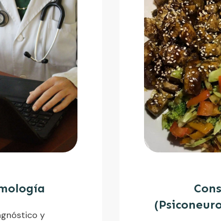
mología
Cons
(Psiconeuro
agnóstico y