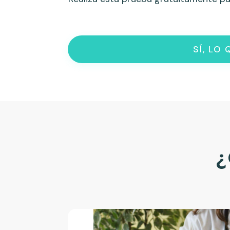
SÍ, LO
¿