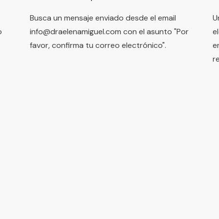
Busca un mensaje enviado desde el email
U
o
info@draelenamiguel.com
con el asunto "Por
e
favor, confirma tu correo electrónico".
e
r